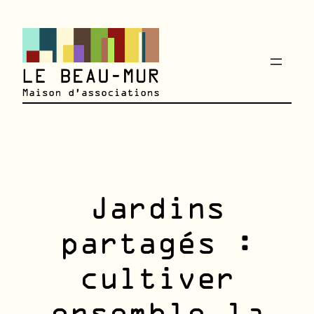
Aller
au
contenu
Jardins
partagés :
cultiver