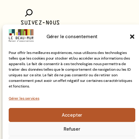
R
e
c
SUIVEZ-NOUS
h
Adresse e-mail
*
Gérer le consentement
e
r
c
Pour offrir les meilleures expériences, nous utilisons des technologies
Prénom
telles que les cookies pour stocker et/ou accéder aux informations des
h
appareils. Le fait de consentir à ces technologies nous permettra de
e
traiter des données telles que le comportement de navigation ou les ID
uniques sur ce site. Le fait de ne pas consentir ou de retirer son
Citoyen
consentement peut avoir un effet négatif sur certaines caractéristiques
Association
et fonctions.
Gérer les services
Accepter
Facebook
Instagram
LinkedIn
Refuser